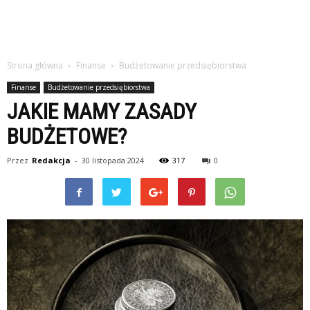
Strona główna
Finanse
Budżetowanie przedsiębiorstwa
Finanse
Budżetowanie przedsiębiorstwa
JAKIE MAMY ZASADY
BUDŻETOWE?
Przez
Redakcja
-
30 listopada 2024
317
0