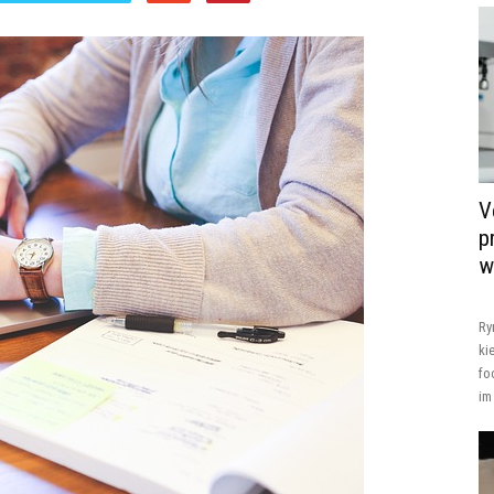
V
p
w
Ry
ki
fo
im