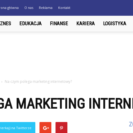
rona główna
O nas
Reklama
Kontakt
IZNES
EDUKACJA
FINANSE
KARIERA
LOGISTYKA
Na czym polega marketing internetowy?
GA MARKETING INTER
Z
ierkaj) na Twitterze