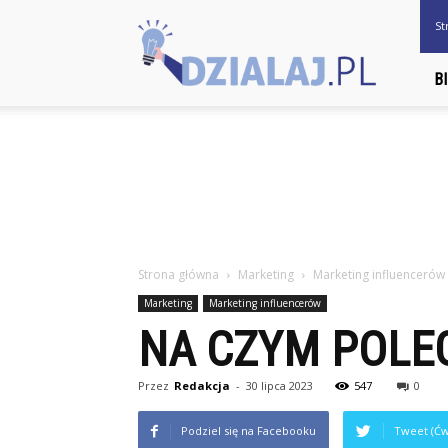
Dzialaj.pl
St
B
Strona główna
Marketing
Marketing influencerów
Marketing
Marketing influencerów
NA CZYM POLE
Przez
Redakcja
-
30 lipca 2023
547
0
Podziel się na Facebooku
Tweet (Ćw