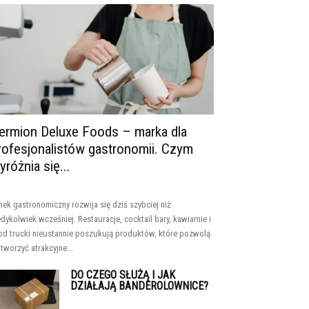
ermion Deluxe Foods – marka dla
rofesjonalistów gastronomii. Czym
yróżnia się...
nek gastronomiczny rozwija się dziś szybciej niż
edykolwiek wcześniej. Restauracje, cocktail bary, kawiarnie i
od trucki nieustannie poszukują produktów, które pozwolą
 tworzyć atrakcyjne...
DO CZEGO SŁUŻĄ I JAK
DZIAŁAJĄ BANDEROLOWNICE?